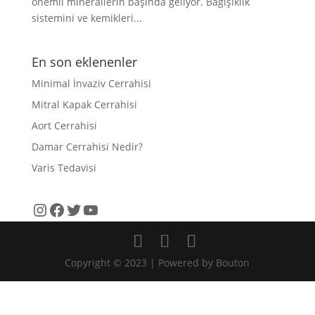
önemli minerallerin başında geliyor. Bağışıklık
sistemini ve kemikleri...
En son eklenenler
Minimal İnvaziv Cerrahisi
Mitral Kapak Cerrahisi
Aort Cerrahisi
Damar Cerrahisi Nedir?
Varis Tedavisi
Instagram
Facebook
Twitter
YouTube
Copyright © 2023 | Powered by Bouton