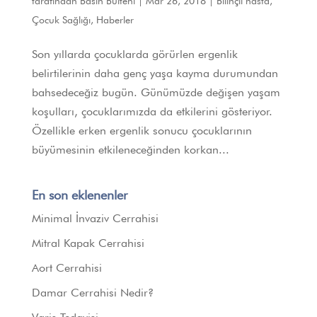
tarafından
Basın Bülteni
|
Mar 26, 2018
|
Bilinçli hasta
,
Çocuk Sağlığı
,
Haberler
Son yıllarda çocuklarda görürlen ergenlik
belirtilerinin daha genç yaşa kayma durumundan
bahsedeceğiz bugün. Günümüzde değişen yaşam
koşulları, çocuklarımızda da etkilerini gösteriyor.
Özellikle erken ergenlik sonucu çocuklarının
büyümesinin etkileneceğinden korkan...
En son eklenenler
Minimal İnvaziv Cerrahisi
Mitral Kapak Cerrahisi
Aort Cerrahisi
Damar Cerrahisi Nedir?