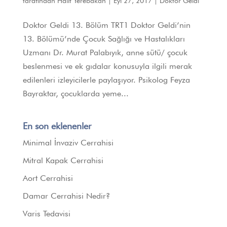
tarafından
Halit Yerebakan
|
Eyl 27, 2017
|
Doktor Geldi
Doktor Geldi 13. Bölüm TRT1 Doktor Geldi’nin
13. Bölümü’nde Çocuk Sağlığı ve Hastalıkları
Uzmanı Dr. Murat Palabıyık, anne sütü/ çocuk
beslenmesi ve ek gıdalar konusuyla ilgili merak
edilenleri izleyicilerle paylaşıyor. Psikolog Feyza
Bayraktar, çocuklarda yeme...
En son eklenenler
Minimal İnvaziv Cerrahisi
Mitral Kapak Cerrahisi
Aort Cerrahisi
Damar Cerrahisi Nedir?
Varis Tedavisi